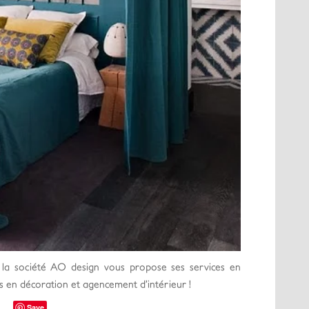
, la société AO design vous propose ses services en
s en décoration et agencement d’intérieur !
Save