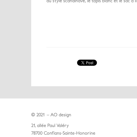
au style scandinave, le tapis blanc et le sac à
© 2021 – AO design
21, allée Paul Valéry
78700 Conflans-Sainte-Honorine