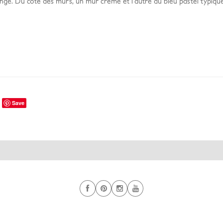
 linge. Du côté des murs, un mur crème et l’autre au bleu pastel typiqu
Save